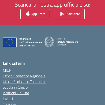
Scarica la nostra app ufficiale su:
App Store
Play Store
I.P.E.O.A.
Istituto Alberghiero
Molfetta
— Visita la pagina iniziale della scuola
Link Esterni
MIUR
Ufficio Scolastico Regionale
Ufficio Scolastico Territoriale
Scuola in Chiaro
Iscrizioni On Line
Invalsi
Comune