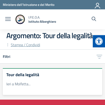
Vai ai contenuti
Vai al menu di navigazione
Vai al footer
Ministero dell'Istruzione e del Merito
I.P.E.O.A.
Istituto Alberghiero
Argomento: Tour della legalità
Apr
Stampa / Condividi
Filtri
Tour della legalità
Ieri a Molfetta...