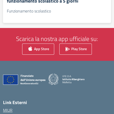
funzionamento scolastico a 5 giorni
Funzionamento scolastico
Scarica la nostra app ufficiale su:
App Store
Play Store
I.P.E.O.A.
Istituto Alberghiero
Molfetta
— Visita la pagina iniziale della scuola
Link Esterni
MIUR