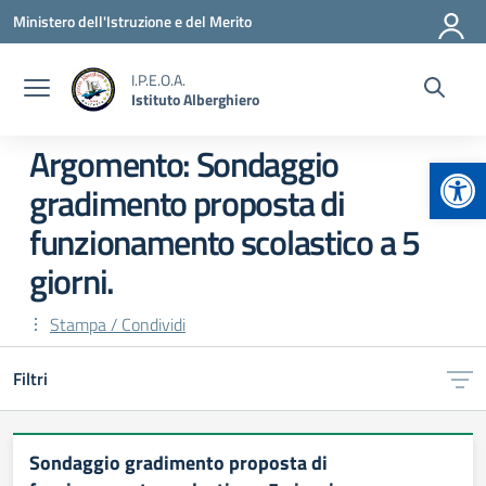
Vai ai contenuti
Vai al menu di navigazione
Vai al footer
Ministero dell'Istruzione e del Merito
I.P.E.O.A.
Istituto Alberghiero
Argomento: Sondaggio
Apr
gradimento proposta di
funzionamento scolastico a 5
giorni.
Stampa / Condividi
Filtri
Sondaggio gradimento proposta di