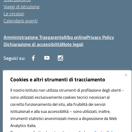
Viaggi di istruzione
Le circolari
Calendario eventi
Amministrazione Trasparente
Albo online
Privacy Policy
Dichiarazione di accessibilità
Note legali
Seguici su:
Indirizzo:
Cookies e altri strumenti di tracciamento
Corso Fornari, 1 - 70056 Molfetta
Centralino:
0803345078
Email:
BARH04000D@istruzione.it
Il nostro Istituto non utilizza strumenti di profilazione degli utenti -
Posta elettronica certificata (PEC):
BARH04000D@pec.istruzione.it
sono utilizzati esclusivamente cookies tecnici necessari al
Codice fiscale: 93249230728
corretto funzionamento del sito, alla fruibilità dei servizi
Codice meccanografico:
BARH04000D
istituzionali e alla sua accessibilità – sono utilizzati, inoltre,
strumenti statistici anonimizzati messi a disposizione da Web
Analytics Italia.
Hosting & Powered by 3D Solution S.r.l.