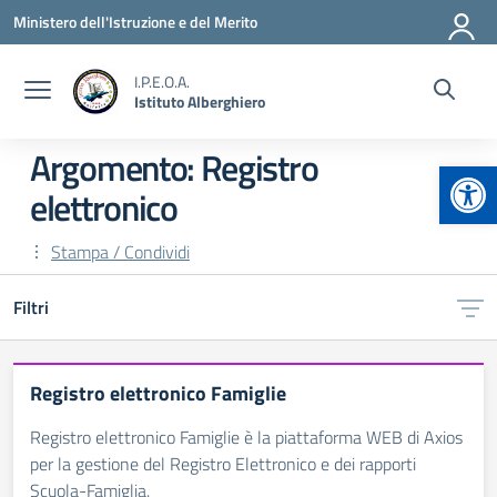
Vai ai contenuti
Vai al menu di navigazione
Vai al footer
Ministero dell'Istruzione e del Merito
I.P.E.O.A.
Istituto Alberghiero
Argomento: Registro
Apr
elettronico
Stampa / Condividi
Filtri
Registro elettronico Famiglie
Registro elettronico Famiglie è la piattaforma WEB di Axios
per la gestione del Registro Elettronico e dei rapporti
Scuola-Famiglia.