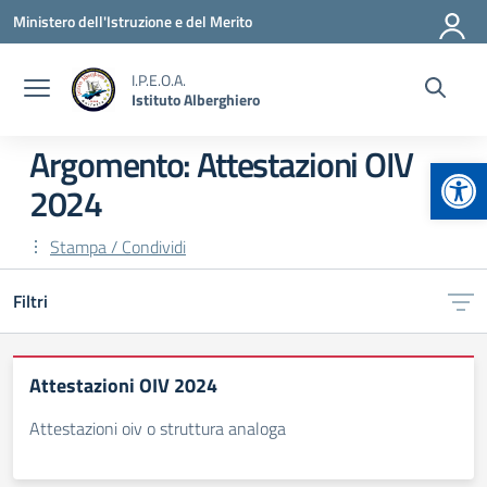
Vai ai contenuti
Vai al menu di navigazione
Vai al footer
Ministero dell'Istruzione e del Merito
I.P.E.O.A.
Istituto Alberghiero
Argomento: Attestazioni OIV
Apr
2024
Stampa / Condividi
Filtri
Attestazioni OIV 2024
Attestazioni oiv o struttura analoga