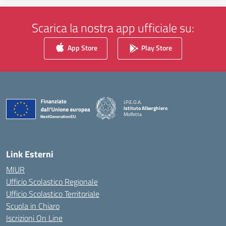
Scarica la nostra app ufficiale su:
App Store
Play Store
I.P.E.O.A.
Istituto Alberghiero
Molfetta
— Visita la pagina iniziale della scuola
Link Esterni
MIUR
Ufficio Scolastico Regionale
Ufficio Scolastico Territoriale
Scuola in Chiaro
Iscrizioni On Line