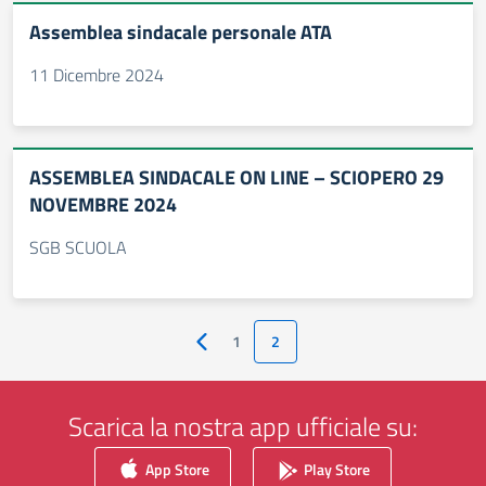
Assemblea sindacale personale ATA
11 Dicembre 2024
ASSEMBLEA SINDACALE ON LINE – SCIOPERO 29
NOVEMBRE 2024
SGB SCUOLA
1
2
Pagina precedente
Scarica la nostra app ufficiale su:
App Store
Play Store