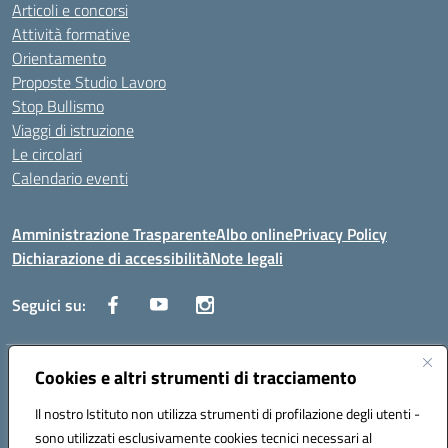
Articoli e concorsi
Attività formative
Orientamento
Proposte Studio Lavoro
Stop Bullismo
Viaggi di istruzione
Le circolari
Calendario eventi
Amministrazione Trasparente
Albo online
Privacy Policy
Dichiarazione di accessibilità
Note legali
Seguici su:
Indirizzo:
Cookies e altri strumenti di tracciamento
Corso Fornari, 1 - 70056 Molfetta
Centralino:
0803345078
Email:
BARH04000D@istruzione.it
Il nostro Istituto non utilizza strumenti di profilazione degli utenti -
Posta elettronica certificata (PEC):
BARH04000D@pec.istruzione.it
sono utilizzati esclusivamente cookies tecnici necessari al