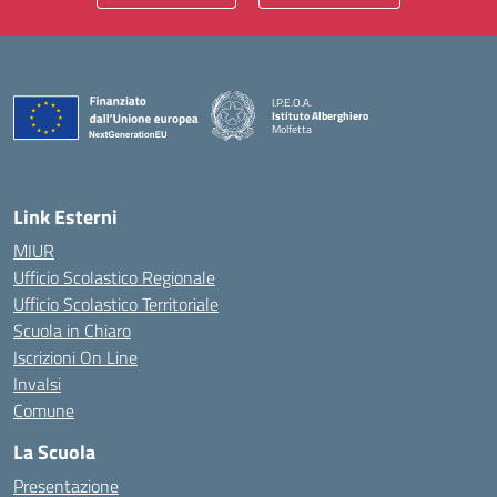
I.P.E.O.A.
Istituto Alberghiero
Molfetta
— Visita la pagina iniziale della scuola
Link Esterni
MIUR
Ufficio Scolastico Regionale
Ufficio Scolastico Territoriale
Scuola in Chiaro
Iscrizioni On Line
Invalsi
Comune
La Scuola
Presentazione