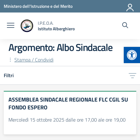
Vai ai contenuti
Vai al menu di navigazione
Vai al footer
Ministero dell'Istruzione e del Merito
I.P.E.O.A.
Istituto Alberghiero
Argomento: Albo Sindacale
Apr
Stampa / Condividi
Filtri
ASSEMBLEA SINDACALE REGIONALE FLC CGIL SU
FONDO ESPERO
Mercoledì 15 ottobre 2025 dalle ore 17,00 ale ore 19,00