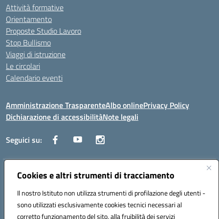
Attività formative
Orientamento
Proposte Studio Lavoro
Stop Bullismo
Viaggi di istruzione
Le circolari
Calendario eventi
Amministrazione Trasparente
Albo online
Privacy Policy
Dichiarazione di accessibilità
Note legali
Seguici su:
Indirizzo:
Cookies e altri strumenti di tracciamento
Corso Fornari, 1 - 70056 Molfetta
Centralino:
0803345078
Email:
BARH04000D@istruzione.it
Il nostro Istituto non utilizza strumenti di profilazione degli utenti -
Posta elettronica certificata (PEC):
BARH04000D@pec.istruzione.it
sono utilizzati esclusivamente cookies tecnici necessari al
Codice fiscale: 93249230728
corretto funzionamento del sito, alla fruibilità dei servizi