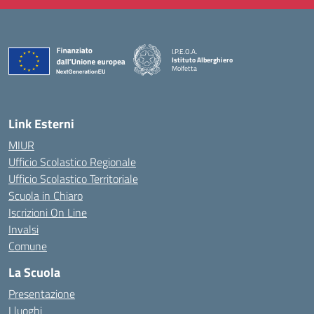
I.P.E.O.A.
Istituto Alberghiero
Molfetta
— Visita la pagina iniziale della scuola
Link Esterni
MIUR
Ufficio Scolastico Regionale
Ufficio Scolastico Territoriale
Scuola in Chiaro
Iscrizioni On Line
Invalsi
Comune
La Scuola
Presentazione
I luoghi