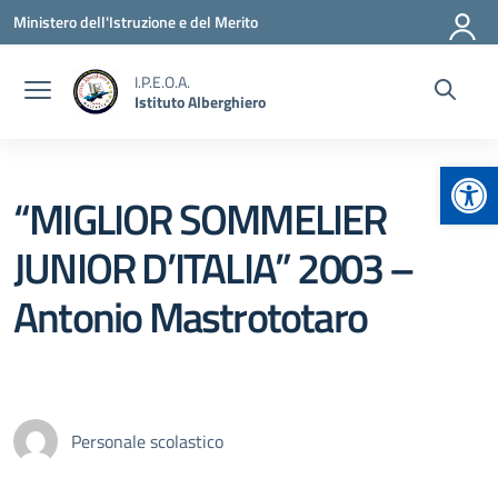
Vai ai contenuti
Vai al menu di navigazione
Vai al footer
Ministero dell'Istruzione e del Merito
I.P.E.O.A.
Istituto Alberghiero
Apr
“MIGLIOR SOMMELIER
JUNIOR D’ITALIA” 2003 –
Antonio Mastrototaro
Personale scolastico