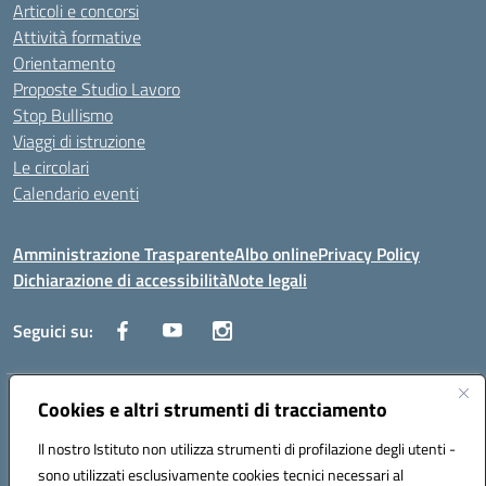
Articoli e concorsi
Attività formative
Orientamento
Proposte Studio Lavoro
Stop Bullismo
Viaggi di istruzione
Le circolari
Calendario eventi
Amministrazione Trasparente
Albo online
Privacy Policy
Dichiarazione di accessibilità
Note legali
Seguici su:
Indirizzo:
Cookies e altri strumenti di tracciamento
Corso Fornari, 1 - 70056 Molfetta
Centralino:
0803345078
Email:
BARH04000D@istruzione.it
Il nostro Istituto non utilizza strumenti di profilazione degli utenti -
Posta elettronica certificata (PEC):
BARH04000D@pec.istruzione.it
sono utilizzati esclusivamente cookies tecnici necessari al