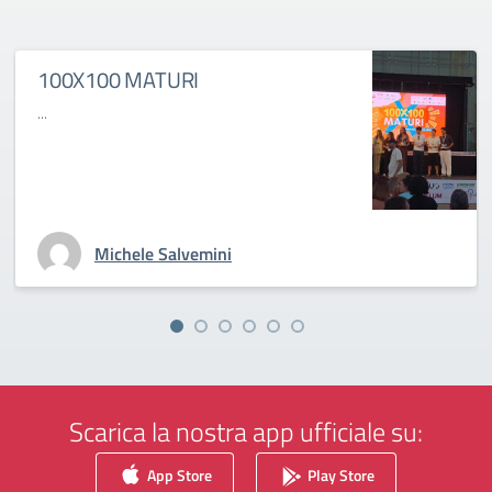
100X100 MATURI
...
Michele Salvemini
Scarica la nostra app ufficiale su:
App Store
Play Store