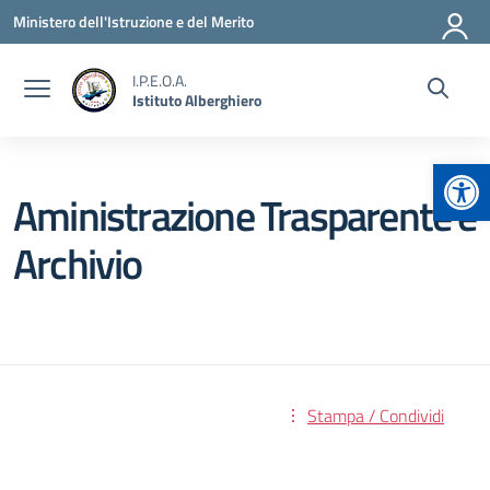
Vai ai contenuti
Vai al menu di navigazione
Vai al footer
Ministero dell'Istruzione e del Merito
I.P.E.O.A.
Istituto Alberghiero
Apr
Aministrazione Trasparente e
Archivio
Stampa / Condividi