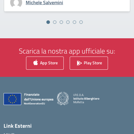
Michele Salvemini
Scarica la nostra app ufficiale su:
App Store
Play Store
I.P.E.O.A.
Istituto Alberghiero
Molfetta
— Visita la pagina iniziale della scuola
Link Esterni