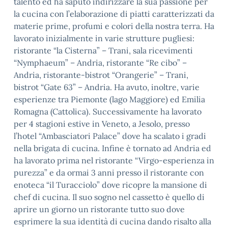
talento ed ha saputo indirizzare la sua passione per
la cucina con l’elaborazione di piatti caratterizzati da
materie prime, profumi e colori della nostra terra. Ha
lavorato inizialmente in varie strutture pugliesi:
ristorante “la Cisterna” – Trani, sala ricevimenti
“Nymphaeum” – Andria, ristorante “Re cibo” –
Andria, ristorante-bistrot
“Orangerie” – Trani,
bistrot “Gate 63” – Andria. Ha avuto, inoltre, varie
esperienze tra Piemonte (lago Maggiore) ed Emilia
Romagna (Cattolica). Successivamente
ha lavorato
per 4 stagioni estive in Veneto, a Jesolo, presso
l’hotel “Ambasciatori Palace” dove ha scalato i gradi
nella brigata di cucina. Infine è tornato ad Andria ed
ha lavorato prima nel ristorante “Virgo-esperien
za in
purezza” e da ormai 3 anni presso il ristorante con
enoteca “il Turacciolo” dove ricopre la mansione di
chef di cucina. Il suo sogno nel cassetto è quello di
aprire un giorno un ristorante tutto suo dove
esprimere la sua identità di cucina dando risalto alla