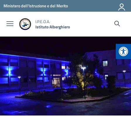
Vai ai contenuti
Vai al menu di navigazione
Vai al footer
Ministero dell'Istruzione e del Merito
I.P.E.O.A.
Istituto Alberghiero
Apr