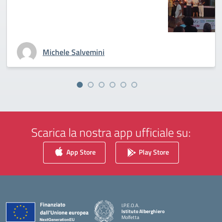
Michele Salvemini
Scarica la nostra app ufficiale su:
App Store
Play Store
I.P.E.O.A.
Istituto Alberghiero
Molfetta