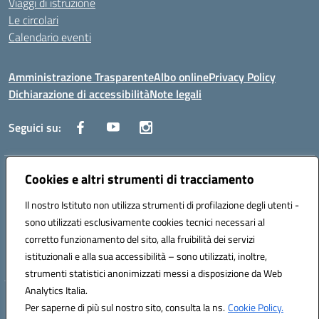
Viaggi di istruzione
Le circolari
Calendario eventi
Amministrazione Trasparente
Albo online
Privacy Policy
Dichiarazione di accessibilità
Note legali
Seguici su:
Cookies e altri strumenti di tracciamento
Indirizzo:
Corso Fornari, 1 - 70056 Molfetta
Centralino:
0803345078
Email:
BARH04000D@istruzione.it
Il nostro Istituto non utilizza strumenti di profilazione degli utenti -
Posta elettronica certificata (PEC):
BARH04000D@pec.istruzione.it
sono utilizzati esclusivamente cookies tecnici necessari al
Codice fiscale: 93249230728
corretto funzionamento del sito, alla fruibilità dei servizi
Codice meccanografico:
BARH04000D
istituzionali e alla sua accessibilità – sono utilizzati, inoltre,
strumenti statistici anonimizzati messi a disposizione da Web
Analytics Italia.
Hosting & Powered by 3D Solution S.r.l.
Per saperne di più sul nostro sito, consulta la ns.
Cookie Policy.
Concept & Design by Designers Italia