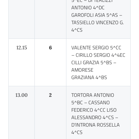
5^EC – DI TERLIZZI
ANTONIO 4^DC
GAROFOLI ASIA 5^AS –
TASSIELLO VINCENZO G.
4^CS
VALENTE SERGIO 5^CC
12.15
6
– CIRILLO SERGIO 4^4EC
CILLI GRAZIA 5^BS –
AMORESE
GRAZIANA 4^BS
TORTORA ANTONIO
13.00
2
5^BC – CASSANO
FEDERICO 4^CC LISO
ALESSANDRO 4^CS –
D’INTRONA ROSSELLA
4^CS