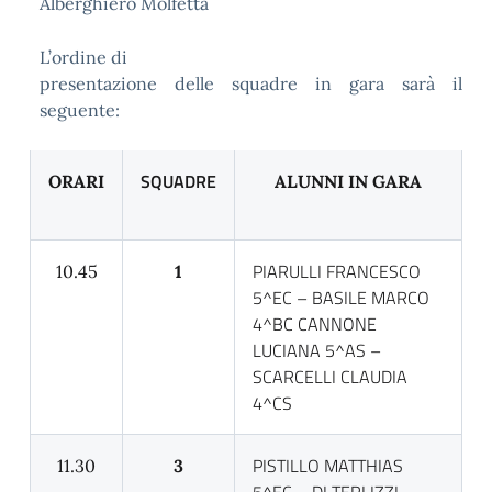
Alberghiero Molfetta
L’ordine di
presentazione delle squadre in gara sarà il
seguente:
SQUADRE
ORARI
ALUNNI IN GARA
PIARULLI FRANCESCO
10.45
1
5^EC – BASILE MARCO
4^BC CANNONE
LUCIANA 5^AS –
SCARCELLI CLAUDIA
4^CS
PISTILLO MATTHIAS
11.30
3