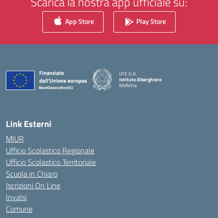
Scarica la nostra app ufficiale su:
App Store
Play Store
I.P.E.O.A.
Istituto Alberghiero
Molfetta
— Visita la pagina iniziale della scuola
Link Esterni
MIUR
Ufficio Scolastico Regionale
Ufficio Scolastico Territoriale
Scuola in Chiaro
Iscrizioni On Line
Invalsi
Comune