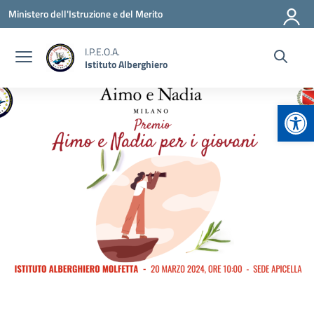
Vai ai contenuti
Vai al menu di navigazione
Vai al footer
Ministero dell'Istruzione e del Merito
I.P.E.O.A.
Istituto Alberghiero
Apr