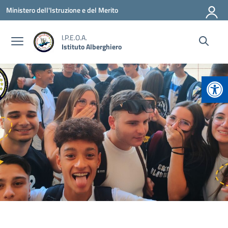
Vai ai contenuti
Vai al menu di navigazione
Vai al footer
Ministero dell'Istruzione e del Merito
I.P.E.O.A.
Istituto Alberghiero
Apr