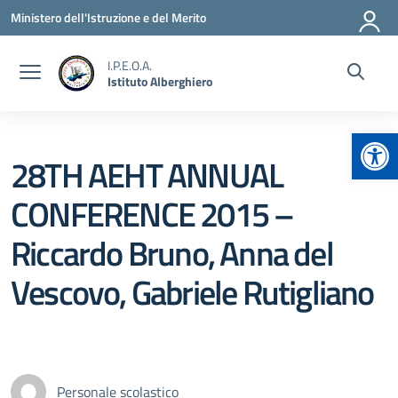
Vai ai contenuti
Vai al menu di navigazione
Vai al footer
Ministero dell'Istruzione e del Merito
I.P.E.O.A.
Istituto Alberghiero
Apr
28TH AEHT ANNUAL
CONFERENCE 2015 –
Riccardo Bruno, Anna del
Vescovo, Gabriele Rutigliano
Personale scolastico