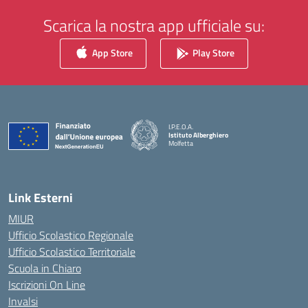
Scarica la nostra app ufficiale su:
App Store
Play Store
I.P.E.O.A.
Istituto Alberghiero
Molfetta
— Visita la pagina iniziale della scuola
Link Esterni
MIUR
Ufficio Scolastico Regionale
Ufficio Scolastico Territoriale
Scuola in Chiaro
Iscrizioni On Line
Invalsi