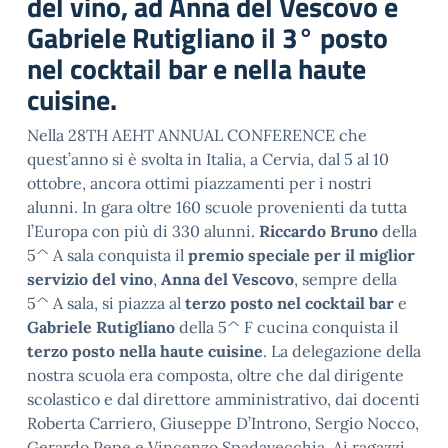
del vino, ad Anna del Vescovo e
Gabriele Rutigliano il 3° posto
nel cocktail bar e nella haute
cuisine.
Nella 28TH AEHT ANNUAL CONFERENCE che
quest’anno si è svolta in Italia, a Cervia, dal 5 al 10
ottobre, ancora ottimi piazzamenti per i nostri
alunni. In gara oltre 160 scuole provenienti da tutta
l’Europa con più di 330 alunni.
Riccardo Bruno
della
5^ A sala conquista il
premio speciale per il miglior
servizio del vino
,
Anna del Vescovo
, sempre della
5^ A sala, si piazza al
terzo posto nel cocktail bar
e
Gabriele Rutigliano
della 5^ F cucina conquista il
terzo posto nella haute cuisine
. La delegazione della
nostra scuola era composta, oltre che dal dirigente
scolastico e dal direttore amministrativo, dai docenti
Roberta Carriero, Giuseppe D’Introno, Sergio Nocco,
Gerardo Pepe e Vincenzo Spadavecchia. Ai ragazzi