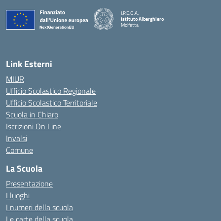
I.P.E.O.A.
Istituto Alberghiero
Molfetta
— Visita la pagina iniziale della scuola
Link Esterni
MIUR
Ufficio Scolastico Regionale
Ufficio Scolastico Territoriale
Scuola in Chiaro
Iscrizioni On Line
Invalsi
Comune
La Scuola
Presentazione
I luoghi
I numeri della scuola
Le carte della scuola