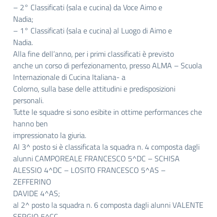
– 2° Classificati (sala e cucina) da Voce Aimo e
Nadia;
– 1° Classificati (sala e cucina) al Luogo di Aimo e
Nadia.
Alla fine dell’anno, per i primi classificati è previsto
anche un corso di perfezionamento, presso ALMA – Scuola
Internazionale di Cucina Italiana- a
Colorno, sulla base delle attitudini e predisposizioni
personali.
Tutte le squadre si sono esibite in ottime performances che
hanno ben
impressionato la giuria.
Al 3^ posto si è classificata la squadra n. 4 composta dagli
alunni CAMPOREALE FRANCESCO 5^DC – SCHISA
ALESSIO 4^DC – LOSITO FRANCESCO 5^AS –
ZEFFERINO
DAVIDE 4^AS;
al 2^ posto la squadra n. 6 composta dagli alunni VALENTE
SERGIO 5^CC