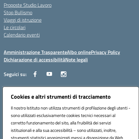
Proposte Studio Lavoro
Stop Bullismo
Viaggi di istruzione
Le circolari
Calendario eventi
Amministrazione Trasparente
Albo online
Privacy Policy
Dichiarazione di accessibilità
Note legali
Seguici su:
Cookies e altri strumenti di tracciamento
Indirizzo:
Corso Fornari, 1 - 70056 Molfetta
Centralino:
0803345078
Email:
BARH04000D@istruzione.it
Il nostro Istituto non utilizza strumenti di profilazione degli utenti -
Posta elettronica certificata (PEC):
BARH04000D@pec.istruzione.it
sono utilizzati esclusivamente cookies tecnici necessari al
Codice fiscale: 93249230728
corretto funzionamento del sito, alla fruibilità dei servizi
Codice meccanografico:
BARH04000D
istituzionali e alla sua accessibilità – sono utilizzati, inoltre,
strumenti statistici anonimizzati messi a disposizione da Web