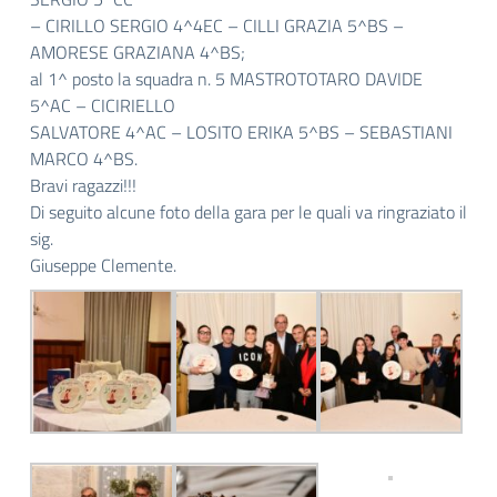
– CIRILLO SERGIO 4^4EC – CILLI GRAZIA 5^BS –
AMORESE GRAZIANA 4^BS;
al 1^ posto la squadra n. 5 MASTROTOTARO DAVIDE
5^AC – CICIRIELLO
SALVATORE 4^AC – LOSITO ERIKA 5^BS – SEBASTIANI
MARCO 4^BS.
Bravi ragazzi!!!
Di seguito alcune foto della gara per le quali va ringraziato il
sig.
Giuseppe Clemente.