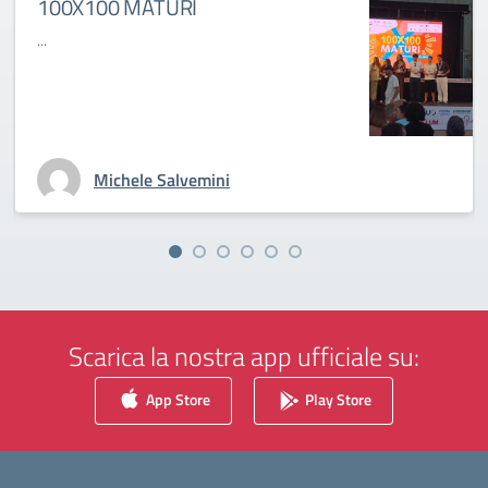
100X100 MATURI
...
Michele Salvemini
Scarica la nostra app ufficiale su:
App Store
Play Store